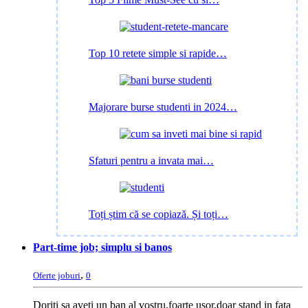
Top 10 retete simple si rapide…
Majorare burse studenti in 2024…
Sfaturi pentru a invata mai…
Toți știm că se copiază. Și toți…
Part-time job; simplu si banos
,
Oferte joburi
0
Doriti sa aveti un ban al vostru,foarte usor,doar stand in fata