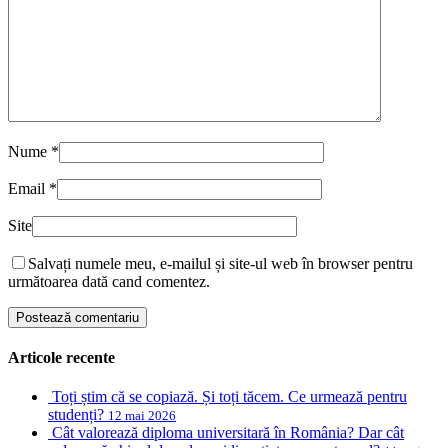
Nume
*
Email
*
Site
Salvați numele meu, e-mailul și site-ul web în browser pentru
următoarea dată cand comentez.
Articole recente
Toți știm că se copiază. Și toți tăcem. Ce urmează pentru
studenți?
12 mai 2026
Cât valorează diploma universitară în România? Dar cât