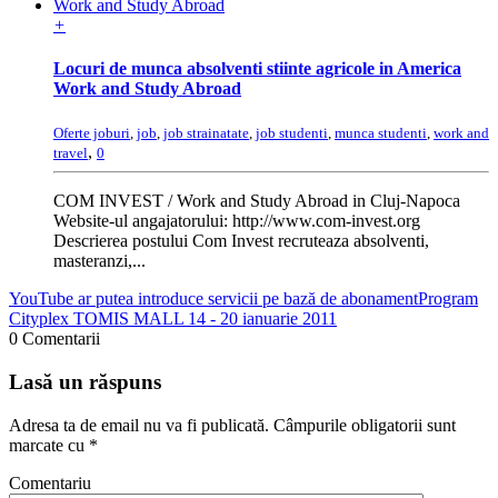
+
Locuri de munca absolventi stiinte agricole in America
Work and Study Abroad
Oferte joburi
,
job
,
job strainatate
,
job studenti
,
munca studenti
,
work and
,
travel
0
COM INVEST / Work and Study Abroad in Cluj-Napoca
Website-ul angajatorului: http://www.com-invest.org
Descrierea postului Com Invest recruteaza absolventi,
masteranzi,...
YouTube ar putea introduce servicii pe bază de abonament
Program
Cityplex TOMIS MALL 14 - 20 ianuarie 2011
0 Comentarii
Lasă un răspuns
Adresa ta de email nu va fi publicată.
Câmpurile obligatorii sunt
marcate cu
*
Comentariu