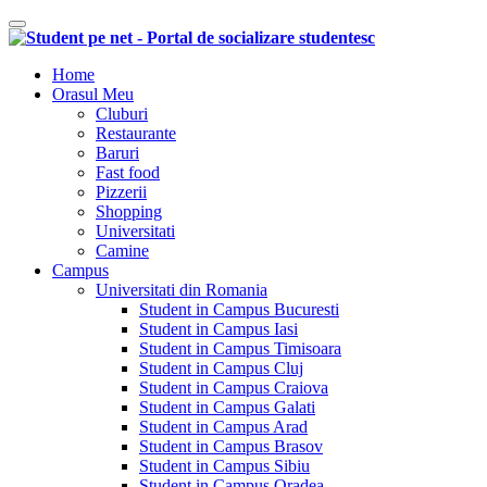
Comutare navigare
Home
Orasul Meu
Cluburi
Restaurante
Baruri
Fast food
Pizzerii
Shopping
Universitati
Camine
Campus
Universitati din Romania
Student in Campus Bucuresti
Student in Campus Iasi
Student in Campus Timisoara
Student in Campus Cluj
Student in Campus Craiova
Student in Campus Galati
Student in Campus Arad
Student in Campus Brasov
Student in Campus Sibiu
Student in Campus Oradea