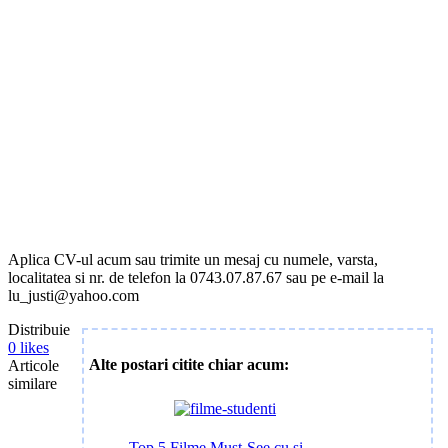
Aplica CV-ul acum sau trimite un mesaj cu numele, varsta,
localitatea si nr. de telefon la 0743.07.87.67 sau pe e-mail la
lu_justi@yahoo.com
Distribuie
0
likes
Alte postari citite chiar acum:
Articole
similare
Top 5 Filme Must-See cu si…