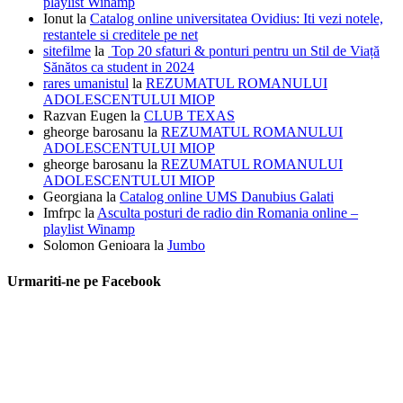
playlist Winamp
Ionut
la
Catalog online universitatea Ovidius: Iti vezi notele,
restantele si creditele pe net
sitefilme
la
Top 20 sfaturi & ponturi pentru un Stil de Viață
Sănătos ca student in 2024
rares umanistul
la
REZUMATUL ROMANULUI
ADOLESCENTULUI MIOP
Razvan Eugen
la
CLUB TEXAS
gheorge barosanu
la
REZUMATUL ROMANULUI
ADOLESCENTULUI MIOP
gheorge barosanu
la
REZUMATUL ROMANULUI
ADOLESCENTULUI MIOP
Georgiana
la
Catalog online UMS Danubius Galati
Imfrpc
la
Asculta posturi de radio din Romania online –
playlist Winamp
Solomon Genioara
la
Jumbo
Urmariti-ne pe Facebook