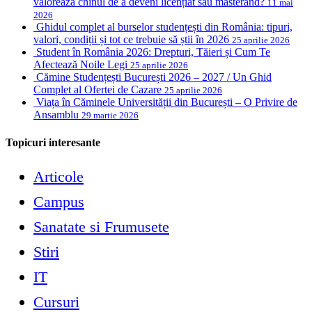
valorează chinul de a deveni licențiat sau masterand?
11 mai
2026
Ghidul complet al burselor studențești din România: tipuri,
valori, condiții și tot ce trebuie să știi în 2026
25 aprilie 2026
Student în România 2026: Drepturi, Tăieri și Cum Te
Afectează Noile Legi
25 aprilie 2026
Cămine Studențești București 2026 – 2027 / Un Ghid
Complet al Ofertei de Cazare
25 aprilie 2026
Viața în Căminele Universității din București – O Privire de
Ansamblu
29 martie 2026
Topicuri interesante
Articole
Campus
Sanatate si Frumusete
Stiri
IT
Cursuri