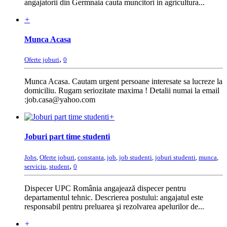
angajatorii din Germnaia cauta muncitori in agricultura...
+
Munca Acasa
,
Oferte joburi
0
Munca Acasa. Cautam urgent persoane interesate sa lucreze la
domiciliu. Rugam seriozitate maxima ! Detalii numai la email
:job.casa@yahoo.com
+
Joburi part time studenti
Jobs
,
Oferte joburi
,
constanta
,
job
,
job studenti
,
joburi studenti
,
munca
,
,
serviciu
,
student
0
Dispecer UPC România angajează dispecer pentru
departamentul tehnic. Descrierea postului: angajatul este
responsabil pentru preluarea şi rezolvarea apelurilor de...
+