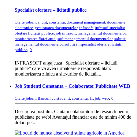
Specialist ofertare – licitatii publice
Oferte joburi
,
anunt
,
constanta
,
document management
,
documente
electronice
,
gestionarea documentelor
,
infrasoft
,
infrasoft specialist
ofertare licitatii publice
,
job infrasoft
,
managementul documentelor
,
monitorizarea flotei auto
,
soft managementul documentelor
,
solutie
managementul documentelor
,
solutii it
,
specialist ofertare licitatii
,
publice
0
INFRASOFT angajeaza „Specialist ofertare – licitatii
publice” care va avea urmatoarele responsabilitati: –
monitorizarea zilnica a site-urilor de licitatii...
Job Studenti Constanta – Colaborator Publicitate WEB
,
Oferte joburi
,
Bancuri cu studenti
,
constanta
,
IT
,
job
,
web
0
Descrierea postului: Cautam colaboratori de research pentru
publicitate pe web! Avantajul financiar este de minim 400 de
dolari pe...