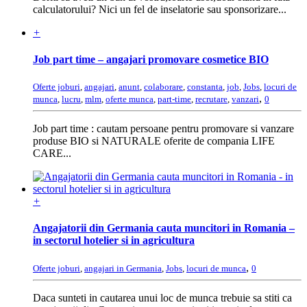
calculatorului? Nici un fel de inselatorie sau sponsorizare...
+
Job part time – angajari promovare cosmetice BIO
Oferte joburi
,
angajari
,
anunt
,
colaborare
,
constanta
,
job
,
Jobs
,
locuri de
,
munca
,
lucru
,
mlm
,
oferte munca
,
part-time
,
recrutare
,
vanzari
0
Job part time : cautam persoane pentru promovare si vanzare
produse BIO si NATURALE oferite de compania LIFE
CARE...
+
Angajatorii din Germania cauta muncitori in Romania –
in sectorul hotelier si in agricultura
,
Oferte joburi
,
angajari in Germania
,
Jobs
,
locuri de munca
0
Daca sunteti in cautarea unui loc de munca trebuie sa stiti ca