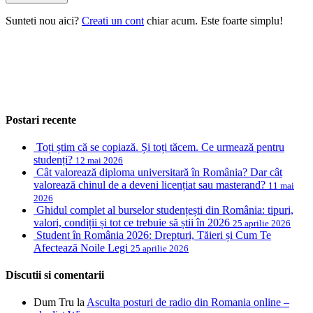
Sunteti nou aici?
Creati un cont
chiar acum. Este foarte simplu!
Postari recente
Toți știm că se copiază. Și toți tăcem. Ce urmează pentru
studenți?
12 mai 2026
Cât valorează diploma universitară în România? Dar cât
valorează chinul de a deveni licențiat sau masterand?
11 mai
2026
Ghidul complet al burselor studențești din România: tipuri,
valori, condiții și tot ce trebuie să știi în 2026
25 aprilie 2026
Student în România 2026: Drepturi, Tăieri și Cum Te
Afectează Noile Legi
25 aprilie 2026
Discutii si comentarii
Dum Tru
la
Asculta posturi de radio din Romania online –