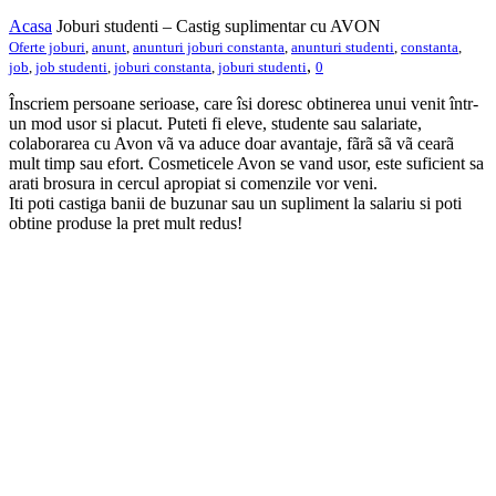
Acasa
Joburi studenti – Castig suplimentar cu AVON
Oferte joburi
,
anunt
,
anunturi joburi constanta
,
anunturi studenti
,
constanta
,
,
job
,
job studenti
,
joburi constanta
,
joburi studenti
0
Înscriem persoane serioase, care îsi doresc obtinerea unui venit într-
un mod usor si placut. Puteti fi eleve, studente sau salariate,
colaborarea cu Avon vã va aduce doar avantaje, fãrã sã vã cearã
mult timp sau efort. Cosmeticele Avon se vand usor, este suficient sa
arati brosura in cercul apropiat si comenzile vor veni.
Iti poti castiga banii de buzunar sau un supliment la salariu si poti
obtine produse la pret mult redus!