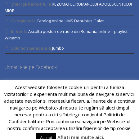
gheorge barosanu
la
REZUMATUL ROMANULUI ADOLESCENTULUI
MIOP
Georgiana
la
Catalog online UMS Danubius Galati
Imfrpc
la
Asculta posturi de radio din Romania online – playlist
Winamp
Solomon Genioara
la
Jumbo
Urmariti-ne pe Facebook
Acest website foloseste cookie-uri pentru a furniza
vizitatorilor o experienta mult mai buna de navigare si servicii
adaptate nevoilor si interesului fiecaruia. Înainte de a continua
navigarea pe Website-ul nostru te rugăm să aloci timpul
necesar pentru a citi și înțelege conținutul Politicii de
Confidentialitate. Prin continuarea navigării pe Website-ul
nostru confirmi acceptarea utilizării fişierelor de tip cookie.
Aflati mai multe aici.
Accept