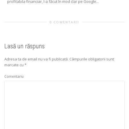
profitabila financiar, l-a făcut în mod clar pe Google...
0 COMENTARII
Lasă un răspuns
Adresa ta de email nu va fi publicată.
Câmpurile obligatorii sunt
marcate cu
*
Comentariu