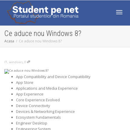
Comut
Ce aduce nou Windows 8?
Acasa
Ce aduce nou Windows 8?
,
IT
,
windows
0
App Compatibility and Device Compatibility
App Store
Applications and Media Experience
App Experience
Core Experience Evolved
Device Connectivity
Devices & Networking Experience
Ecosystem Fundamentals
Engineer Desktop
Engineering System