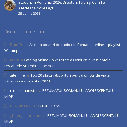
Student în România 2026: Drepturi, Tăieri și Cum Te
Afectează Noile Legi
25 aprilie 2026
Discutii si comentarii
Dum Tru
la
Asculta posturi de radio din Romania online – playlist
Winamp
Ionut
la
Catalog online universitatea Ovidius: Iti vezi notele,
restantele si creditele pe net
sitefilme
la
Top 20 sfaturi & ponturi pentru un Stil de Viață
Sănătos ca student in 2024
rares umanistul
la
REZUMATUL ROMANULUI ADOLESCENTULUI
MIOP
Razvan Eugen
la
CLUB TEXAS
gheorge barosanu
la
REZUMATUL ROMANULUI ADOLESCENTULUI
MIOP