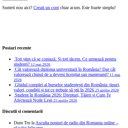
Sunteti nou aici?
Creati un cont
chiar acum. Este foarte simplu!
Postari recente
Toți știm că se copiază. Și toți tăcem. Ce urmează pentru
studenți?
12 mai 2026
Cât valorează diploma universitară în România? Dar cât
valorează chinul de a deveni licențiat sau masterand?
11 mai
2026
Ghidul complet al burselor studențești din România: tipuri,
valori, condiții și tot ce trebuie să știi în 2026
25 aprilie 2026
Student în România 2026: Drepturi, Tăieri și Cum Te
Afectează Noile Legi
25 aprilie 2026
Discutii si comentarii
Dum Tru
la
Asculta posturi de radio din Romania online –
playlist Winamp