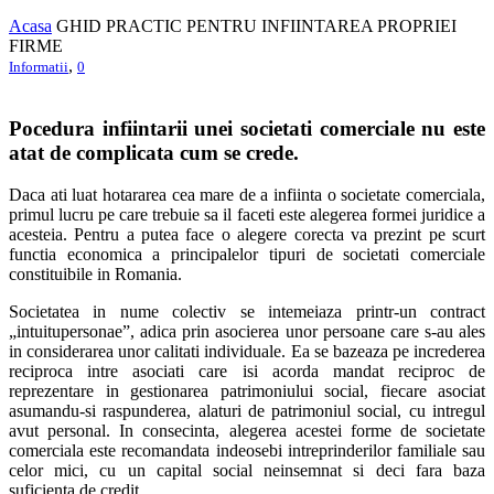
Acasa
GHID PRACTIC PENTRU INFIINTAREA PROPRIEI
FIRME
,
Informatii
0
Pocedura infiintarii unei societati comerciale nu este
atat de complicata cum se crede.
Daca ati luat hotararea cea mare de a infiinta o societate comerciala,
primul lucru pe care trebuie sa il faceti este alegerea formei juridice a
acesteia. Pentru a putea face o alegere corecta va prezint pe scurt
functia economica a principalelor tipuri de societati comerciale
constituibile in Romania.
Societatea in nume colectiv se intemeiaza printr-un contract
„intuitupersonae”, adica prin asocierea unor persoane care s-au ales
in considerarea unor calitati individuale. Ea se bazeaza pe increderea
reciproca intre asociati care isi acorda mandat reciproc de
reprezentare in gestionarea patrimoniului social, fiecare asociat
asumandu-si raspunderea, alaturi de patrimoniul social, cu intregul
avut personal. In consecinta, alegerea acestei forme de societate
comerciala este recomandata indeosebi intreprinderilor familiale sau
celor mici, cu un capital social neinsemnat si deci fara baza
suficienta de credit.