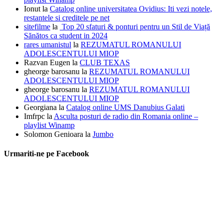
Ionut
la
Catalog online universitatea Ovidius: Iti vezi notele,
restantele si creditele pe net
sitefilme
la
Top 20 sfaturi & ponturi pentru un Stil de Viață
Sănătos ca student in 2024
rares umanistul
la
REZUMATUL ROMANULUI
ADOLESCENTULUI MIOP
Razvan Eugen
la
CLUB TEXAS
gheorge barosanu
la
REZUMATUL ROMANULUI
ADOLESCENTULUI MIOP
gheorge barosanu
la
REZUMATUL ROMANULUI
ADOLESCENTULUI MIOP
Georgiana
la
Catalog online UMS Danubius Galati
Imfrpc
la
Asculta posturi de radio din Romania online –
playlist Winamp
Solomon Genioara
la
Jumbo
Urmariti-ne pe Facebook