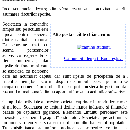
Inconvenientele decurg din sfera restransa a activitatii si din
asumarea riscurilor sporite.
Societatea in comandita
simpla sau pe actiuni este
Alte postari citite chiar acum:
tipica pentru asocierea
dintre capital si munca.
Ea convine mai cu
seama persoanelor
active, cu experienta si
Cămine Studențești București…
fler commercial, dar
lipsite de fonduri si care
se asociaza cu persoane
care au acumulat capital dar sunt lipsite de priceperea de a-l
fructifica nemijlocit sau nu dispun de timpul necesar pentru a se
ocupa de comert. Comanditarii nu se pot amesteca in gestiune dar
raspund numai pana la limita aportului lor sau a actiunilor subscrise.
Campul de activitate al acestor societati cuprinde intreprinderile mici
si mijlocii. Societatea pe actiuni detine marea industrie si finantele,
bazate pe capitaluri gigantice. Elementul „intuitu personae” este
inexistent, elementul „capital” este totul. Societatea pe actiuni isi
propune sa dreneze si sa absoarba disponibilul banesc al populatiei.
Transmisibilitatea actiunilor produce o primenire continua a