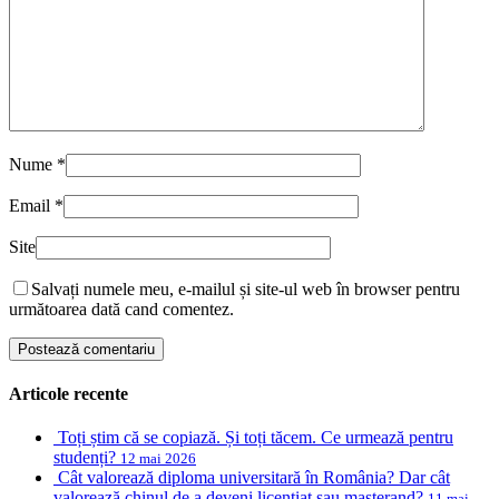
Nume
*
Email
*
Site
Salvați numele meu, e-mailul și site-ul web în browser pentru
următoarea dată cand comentez.
Articole recente
Toți știm că se copiază. Și toți tăcem. Ce urmează pentru
studenți?
12 mai 2026
Cât valorează diploma universitară în România? Dar cât
valorează chinul de a deveni licențiat sau masterand?
11 mai