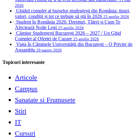
2026
Ghidul complet al burselor studențești din România: tipuri,
valori, condiții și tot ce trebuie să știi în 2026
25 aprilie 2026
Student în România 2026: Drepturi, Tăieri și Cum Te
Afectează Noile Legi
25 aprilie 2026
Cămine Studențești București 2026 – 2027 / Un Ghid
Complet al Ofertei de Cazare
25 aprilie 2026
Viața în Căminele Universității din București – O Privire de
Ansamblu
29 martie 2026
Topicuri interesante
Articole
Campus
Sanatate si Frumusete
Stiri
IT
Cursuri