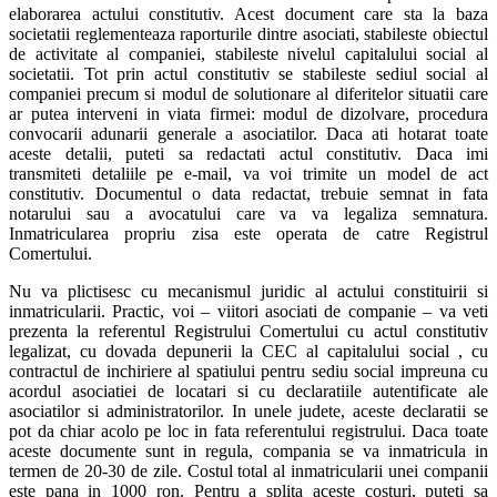
elaborarea actului constitutiv. Acest document care sta la baza
societatii reglementeaza raporturile dintre asociati, stabileste obiectul
de activitate al companiei, stabileste nivelul capitalului social al
societatii. Tot prin actul constitutiv se stabileste sediul social al
companiei precum si modul de solutionare al diferitelor situatii care
ar putea interveni in viata firmei: modul de dizolvare, procedura
convocarii adunarii generale a asociatilor. Daca ati hotarat toate
aceste detalii, puteti sa redactati actul constitutiv. Daca imi
transmiteti detaliile pe e-mail, va voi trimite un model de act
constitutiv. Documentul o data redactat, trebuie semnat in fata
notarului sau a avocatului care va va legaliza semnatura.
Inmatricularea propriu zisa este operata de catre Registrul
Comertului.
Nu va plictisesc cu mecanismul juridic al actului constituirii si
inmatricularii. Practic, voi – viitori asociati de companie – va veti
prezenta la referentul Registrului Comertului cu actul constitutiv
legalizat, cu dovada depunerii la CEC al capitalului social , cu
contractul de inchiriere al spatiului pentru sediu social impreuna cu
acordul asociatiei de locatari si cu declaratiile autentificate ale
asociatilor si administratorilor. In unele judete, aceste declaratii se
pot da chiar acolo pe loc in fata referentului registrului. Daca toate
aceste documente sunt in regula, compania se va inmatricula in
termen de 20-30 de zile. Costul total al inmatricularii unei companii
este pana in 1000 ron. Pentru a splita aceste costuri, puteti sa