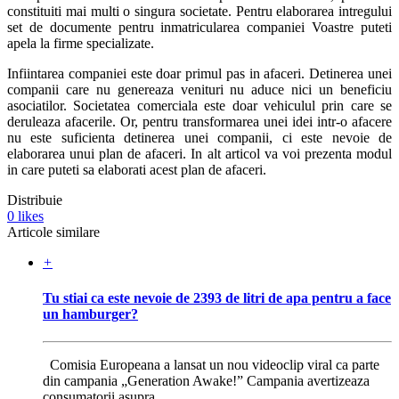
constituiti mai multi o singura societate. Pentru elaborarea intregului
set de documente pentru inmatricularea companiei Voastre puteti
apela la firme specializate.
Infiintarea companiei este doar primul pas in afaceri. Detinerea unei
companii care nu genereaza venituri nu aduce nici un beneficiu
asociatilor. Societatea comerciala este doar vehiculul prin care se
deruleaza afacerile. Or, pentru transformarea unei idei intr-o afacere
nu este suficienta detinerea unei companii, ci este nevoie de
elaborarea unui plan de afaceri. In alt articol va voi prezenta modul
in care puteti sa elaborati acest plan de afaceri.
Distribuie
0
likes
Articole similare
+
Tu stiai ca este nevoie de 2393 de litri de apa pentru a face
un hamburger?
Comisia Europeana a lansat un nou videoclip viral ca parte
din campania „Generation Awake!” Campania avertizeaza
consumatorii asupra...