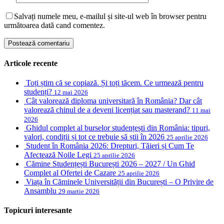
Salvați numele meu, e-mailul și site-ul web în browser pentru
următoarea dată cand comentez.
Articole recente
Toți știm că se copiază. Și toți tăcem. Ce urmează pentru
studenți?
12 mai 2026
Cât valorează diploma universitară în România? Dar cât
valorează chinul de a deveni licențiat sau masterand?
11 mai
2026
Ghidul complet al burselor studențești din România: tipuri,
valori, condiții și tot ce trebuie să știi în 2026
25 aprilie 2026
Student în România 2026: Drepturi, Tăieri și Cum Te
Afectează Noile Legi
25 aprilie 2026
Cămine Studențești București 2026 – 2027 / Un Ghid
Complet al Ofertei de Cazare
25 aprilie 2026
Viața în Căminele Universității din București – O Privire de
Ansamblu
29 martie 2026
Topicuri interesante