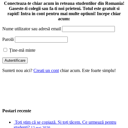
Conecteaza-te chiar acum in reteaua studentilor din Romania!
Gaseste-ti colegii sau fa-ti noi prieteni. Totul este gratuit si
rapid! Intra in cont pentru mai multe optiuni! Incepe chiar
acum:
Nume utilizator sau adresă email
Parolă
Ține-mă minte
Sunteti nou aici?
Creati un cont
chiar acum. Este foarte simplu!
Postari recente
Toți știm că se copiază. Și toți tăcem. Ce urmează pentru
studenți?
12 mai 2026