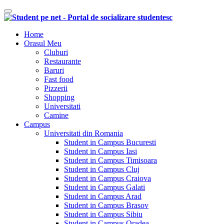
Comutare navigare
Home
Orasul Meu
Cluburi
Restaurante
Baruri
Fast food
Pizzerii
Shopping
Universitati
Camine
Campus
Universitati din Romania
Student in Campus Bucuresti
Student in Campus Iasi
Student in Campus Timisoara
Student in Campus Cluj
Student in Campus Craiova
Student in Campus Galati
Student in Campus Arad
Student in Campus Brasov
Student in Campus Sibiu
Student in Campus Oradea