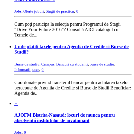
,
Jobs
,
Oferte joburi
,
Stagii de practica
0
Cum poţi participa la selecţia pentru Programul de Stagii
“Drive Your Future 2016”? Consultă AICI catalogul cu
Temele de...
Unde platiti taxele pentru Agentia de Credite si Burse de
Studii?
Burse de studiu
,
Campus
,
Bancuri cu studenti
,
burse de studiu
,
,
Informatii
,
taxe
0
Coordonate privind transferul bancar pentru achitarea taxelor
percepute de Agentia de Credite si Burse de Studii Beneficiar:
Agentia de...
+
AJOFM Bistrita-Nasaud: locuri de munca pentru
absolventii institutiilor de invatamant
,
Jobs
0