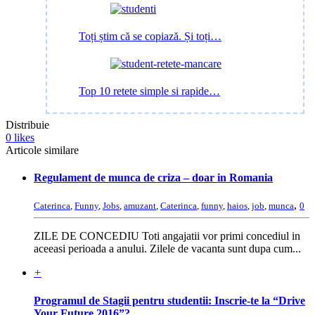
Toți știm că se copiază. Și toți…
Top 10 retete simple si rapide…
Distribuie
0
likes
Articole similare
Regulament de munca de criza – doar in Romania
,
Caterinca
,
Funny
,
Jobs
,
amuzant
,
Caterinca
,
funny
,
haios
,
job
,
munca
0
ZILE DE CONCEDIU Toti angajatii vor primi concediul in
aceeasi perioada a anului. Zilele de vacanta sunt dupa cum...
+
Programul de Stagii pentru studentii: Inscrie-te la “Drive
Your Future 2016”?