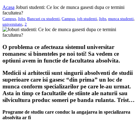
Acasa
Joburi studenti: Ce loc de munca gasesti dupa ce termini
facultatea?
Campus
,
Jobs
,
Bancuri cu studenti
,
Campus
,
job studenti
,
Jobs
,
munca studenti
,
,
universitate
2
O problema ce afecteaza sistemul universitar
romanesc si binenteles pe noi toti! Sa vedem ce
optiuni avem in functie de facultatea absolvita.
Medicii si arhitectii sunt singurii absolventi de studii
superioare care isi gasesc “din prima” un loc de
munca conform specializarilor pe care le-au urmat.
Asta in timp ce facultatile de stiinte ale naturii sau
silvicultura produc someri pe banda rulanta. Trist…
Programe de studiu care conduc la angajarea in specializarea
absolvita ar fi