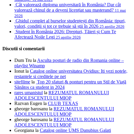
Cât valorează diploma universitară în România? Dar cât
valorează chinul de a deveni licențiat sau masterand?
11 mai
2026
Ghidul complet al burselor studențești din România: tipuri,
valori, condiții și tot ce trebuie să știi în 2026
25 aprilie 2026
Student în România 2026: Drepturi, Tăieri și Cum Te
Afectează Noile Legi
25 aprilie 2026
Discutii si comentarii
Dum Tru
la
Asculta posturi de radio din Romania online –
playlist Winamp
Ionut
la
Catalog online universitatea Ovidius: Iti vezi notele,
restantele si creditele pe net
sitefilme
la
Top 20 sfaturi & ponturi pentru un Stil de Viață
Sănătos ca student in 2024
rares umanistul
la
REZUMATUL ROMANULUI
ADOLESCENTULUI MIOP
Razvan Eugen
la
CLUB TEXAS
gheorge barosanu
la
REZUMATUL ROMANULUI
ADOLESCENTULUI MIOP
gheorge barosanu
la
REZUMATUL ROMANULUI
ADOLESCENTULUI MIOP
Georgiana
la
Catalog online UMS Danubius Galati