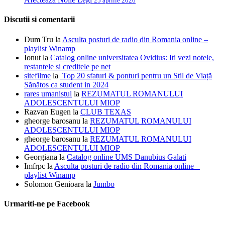
25 aprilie 2026
Discutii si comentarii
Dum Tru
la
Asculta posturi de radio din Romania online –
playlist Winamp
Ionut
la
Catalog online universitatea Ovidius: Iti vezi notele,
restantele si creditele pe net
sitefilme
la
Top 20 sfaturi & ponturi pentru un Stil de Viață
Sănătos ca student in 2024
rares umanistul
la
REZUMATUL ROMANULUI
ADOLESCENTULUI MIOP
Razvan Eugen
la
CLUB TEXAS
gheorge barosanu
la
REZUMATUL ROMANULUI
ADOLESCENTULUI MIOP
gheorge barosanu
la
REZUMATUL ROMANULUI
ADOLESCENTULUI MIOP
Georgiana
la
Catalog online UMS Danubius Galati
Imfrpc
la
Asculta posturi de radio din Romania online –
playlist Winamp
Solomon Genioara
la
Jumbo
Urmariti-ne pe Facebook