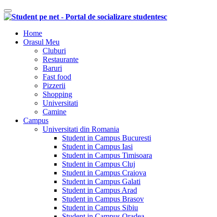
Comutare navigare
Home
Orasul Meu
Cluburi
Restaurante
Baruri
Fast food
Pizzerii
Shopping
Universitati
Camine
Campus
Universitati din Romania
Student in Campus Bucuresti
Student in Campus Iasi
Student in Campus Timisoara
Student in Campus Cluj
Student in Campus Craiova
Student in Campus Galati
Student in Campus Arad
Student in Campus Brasov
Student in Campus Sibiu
Student in Campus Oradea