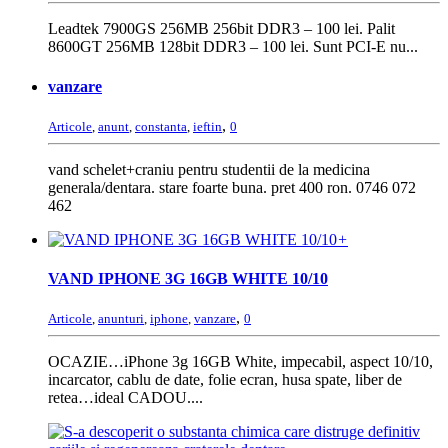
Leadtek 7900GS 256MB 256bit DDR3 – 100 lei. Palit
8600GT 256MB 128bit DDR3 – 100 lei. Sunt PCI-E nu...
vanzare
,
Articole
,
anunt
,
constanta
,
ieftin
0
vand schelet+craniu pentru studentii de la medicina
generala/dentara. stare foarte buna. pret 400 ron. 0746 072
462
+
VAND IPHONE 3G 16GB WHITE 10/10
,
Articole
,
anunturi
,
iphone
,
vanzare
0
OCAZIE…iPhone 3g 16GB White, impecabil, aspect 10/10,
incarcator, cablu de date, folie ecran, husa spate, liber de
retea…ideal CADOU....