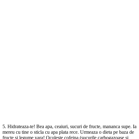
5. Hidrateaza-te! Bea apa, ceaiuri, sucuri de fructe, mananca supe. Ia
mereu cu tine o sticla cu apa plata rece. Urmeaza o dieta pe baza de
fructe si legume vara! Ocoleste cofeina (sucurile carbogazoase si