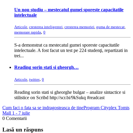
Un nou studiu – mestecatul gumei sporeste capacitatile
intelectuale
Articole
,
cresterea inteligentei
,
cresterea memoriei
,
guma de mestecat
,
,
memorare rapida
0
S-a demonstrat ca mestecatul gumei sporeste capacitatile
intelectuale. A fost facut un test pe 224 studenţi, repartizati in
trei...
Reading sorin stati si gheorgh…
,
Articole
,
twitter
0
Reading sorin stati si gheorghe bulgar – analize sintactice si
stilistice on Scribd http://scr.bi/9kSukq #readcast
Cum faci o fata sa se indragosteasca de tine
Program Cityplex Tomis
Mall 1 - 7 iulie
0 Comentarii
Lasă un răspuns