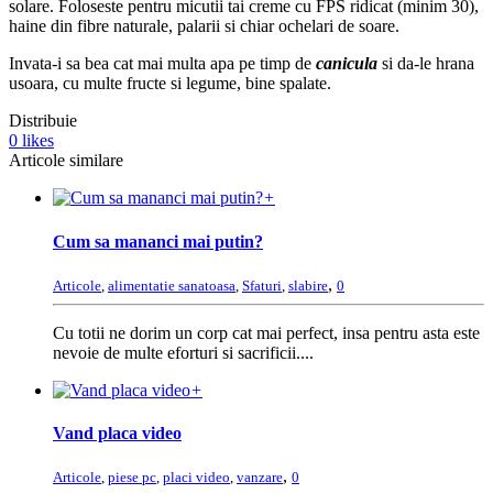
solare. Foloseste pentru micutii tai creme cu FPS ridicat (minim 30),
haine din fibre naturale, palarii si chiar ochelari de soare.
Invata-i sa bea cat mai multa apa pe timp de
canicula
si da-le hrana
usoara, cu multe fructe si legume, bine spalate.
Distribuie
0
likes
Articole similare
+
Cum sa mananci mai putin?
,
Articole
,
alimentatie sanatoasa
,
Sfaturi
,
slabire
0
Cu totii ne dorim un corp cat mai perfect, insa pentru asta este
nevoie de multe eforturi si sacrificii....
+
Vand placa video
,
Articole
,
piese pc
,
placi video
,
vanzare
0