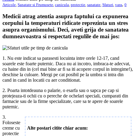
,
Articole
,
Sanatate si Frumusete
,
canicula
,
protectie
,
sanatate
,
Sfaturi
,
vara
0
Medicii atrag atentia asupra faptului ca expunerea
corpului la temperaturi ridicate reprezinta un stres
asupra organismului. Deci, aveti grija de sanatatea
dumneavoastra si respectati regulile de mai jos:
1. Nu este indicat sa parasesti locuinta intre orele 12-17, cand
soarele este foarte puternic. Daca nu ai incotro, imbraca-te adecvat,
cu haine din in (cel mai bine ar fi sa iti acopere corpul in intregime!),
deschise la culoare. Mergi pe cat posibil pe la umbra si intra din
cand in cand in locatii cu aer conditionat.
2. Poarta intotdeauna o palarie, o esarfa sau o sapca pe cap si
protejeaza-ti ochii cu o pereche de ochelari speciali, cumparati din
farmacie sau de la firme specializate, care sa te apere de soarele
puternic.
3.
Foloseste
Alte postari citite chiar acum:
creme cu
protectie