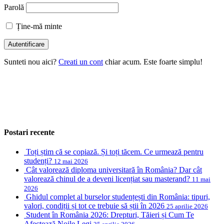
Parolă
Ține-mă minte
Sunteti nou aici?
Creati un cont
chiar acum. Este foarte simplu!
Postari recente
Toți știm că se copiază. Și toți tăcem. Ce urmează pentru
studenți?
12 mai 2026
Cât valorează diploma universitară în România? Dar cât
valorează chinul de a deveni licențiat sau masterand?
11 mai
2026
Ghidul complet al burselor studențești din România: tipuri,
valori, condiții și tot ce trebuie să știi în 2026
25 aprilie 2026
Student în România 2026: Drepturi, Tăieri și Cum Te
Afectează Noile Legi