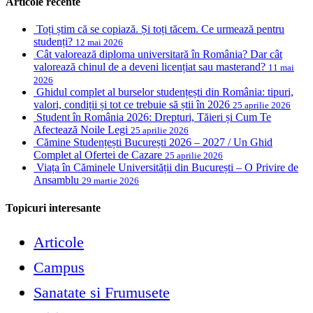
Articole recente
Toți știm că se copiază. Și toți tăcem. Ce urmează pentru
studenți?
12 mai 2026
Cât valorează diploma universitară în România? Dar cât
valorează chinul de a deveni licențiat sau masterand?
11 mai
2026
Ghidul complet al burselor studențești din România: tipuri,
valori, condiții și tot ce trebuie să știi în 2026
25 aprilie 2026
Student în România 2026: Drepturi, Tăieri și Cum Te
Afectează Noile Legi
25 aprilie 2026
Cămine Studențești București 2026 – 2027 / Un Ghid
Complet al Ofertei de Cazare
25 aprilie 2026
Viața în Căminele Universității din București – O Privire de
Ansamblu
29 martie 2026
Topicuri interesante
Articole
Campus
Sanatate si Frumusete