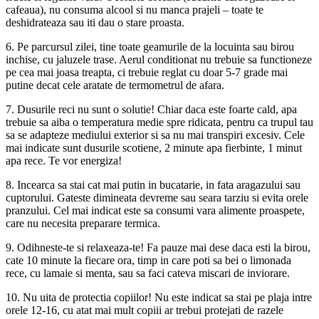
cafeaua), nu consuma alcool si nu manca prajeli – toate te
deshidrateaza sau iti dau o stare proasta.
6. Pe parcursul zilei, tine toate geamurile de la locuinta sau birou
inchise, cu jaluzele trase. Aerul conditionat nu trebuie sa functioneze
pe cea mai joasa treapta, ci trebuie reglat cu doar 5-7 grade mai
putine decat cele aratate de termometrul de afara.
7. Dusurile reci nu sunt o solutie! Chiar daca este foarte cald, apa
trebuie sa aiba o temperatura medie spre ridicata, pentru ca trupul tau
sa se adapteze mediului exterior si sa nu mai transpiri excesiv. Cele
mai indicate sunt dusurile scotiene, 2 minute apa fierbinte, 1 minut
apa rece. Te vor energiza!
8. Incearca sa stai cat mai putin in bucatarie, in fata aragazului sau
cuptorului. Gateste dimineata devreme sau seara tarziu si evita orele
pranzului. Cel mai indicat este sa consumi vara alimente proaspete,
care nu necesita preparare termica.
9. Odihneste-te si relaxeaza-te! Fa pauze mai dese daca esti la birou,
cate 10 minute la fiecare ora, timp in care poti sa bei o limonada
rece, cu lamaie si menta, sau sa faci cateva miscari de inviorare.
10. Nu uita de protectia copiilor! Nu este indicat sa stai pe plaja intre
orele 12-16, cu atat mai mult copiii ar trebui protejati de razele