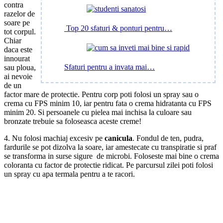
contra
razelor de
soare pe
Top 20 sfaturi & ponturi pentru…
tot corpul.
Chiar
daca este
innourat
Sfaturi pentru a invata mai…
sau ploua,
ai nevoie
de un
factor mare de protectie. Pentru corp poti folosi un spray sau o
crema cu FPS minim 10, iar pentru fata o crema hidratanta cu FPS
minim 20. Si persoanele cu pielea mai inchisa la culoare sau
bronzate trebuie sa foloseasca aceste creme!
4. Nu folosi machiaj excesiv pe
canicula
. Fondul de ten, pudra,
fardurile se pot dizolva la soare, iar amestecate cu transpiratie si praf
se transforma in surse sigure de microbi. Foloseste mai bine o crema
coloranta cu factor de protectie ridicat. Pe parcursul zilei poti folosi
un spray cu apa termala pentru a te racori.