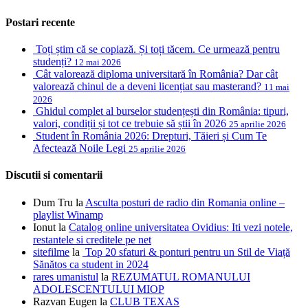
Postari recente
Toți știm că se copiază. Și toți tăcem. Ce urmează pentru
studenți?
12 mai 2026
Cât valorează diploma universitară în România? Dar cât
valorează chinul de a deveni licențiat sau masterand?
11 mai
2026
Ghidul complet al burselor studențești din România: tipuri,
valori, condiții și tot ce trebuie să știi în 2026
25 aprilie 2026
Student în România 2026: Drepturi, Tăieri și Cum Te
Afectează Noile Legi
25 aprilie 2026
Discutii si comentarii
Dum Tru
la
Asculta posturi de radio din Romania online –
playlist Winamp
Ionut
la
Catalog online universitatea Ovidius: Iti vezi notele,
restantele si creditele pe net
sitefilme
la
Top 20 sfaturi & ponturi pentru un Stil de Viață
Sănătos ca student in 2024
rares umanistul
la
REZUMATUL ROMANULUI
ADOLESCENTULUI MIOP
Razvan Eugen
la
CLUB TEXAS