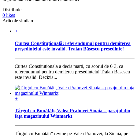
Distribuie
0
likes
Articole similare
+
Curtea Constituţională: referendumul pentru demiterea
preşedintelui este invalid, Traian Băsescu presedinte!
Curtea Constitutionala a decis marti, cu scorul de 6-3, ca
referendumul pentru demiterea presedintelui Traian Basescu
este invalid. Decizia...
+
Târgul cu Bunătăți, Valea Prahovei Sinaia – pasajul din
faţa magazinului Winmarkt
Târgul cu Bunătăți” revine pe Valea Prahovei, la Sinaia, pe