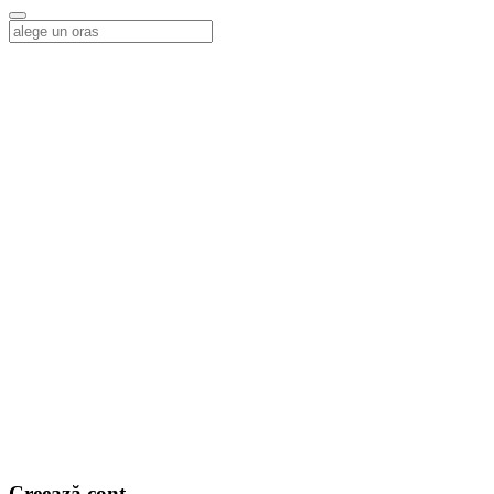
Alege o locatie
Creează cont