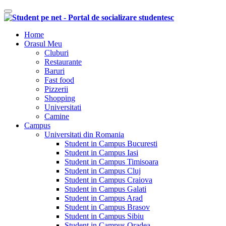
Comutare navigare
Home
Orasul Meu
Cluburi
Restaurante
Baruri
Fast food
Pizzerii
Shopping
Universitati
Camine
Campus
Universitati din Romania
Student in Campus Bucuresti
Student in Campus Iasi
Student in Campus Timisoara
Student in Campus Cluj
Student in Campus Craiova
Student in Campus Galati
Student in Campus Arad
Student in Campus Brasov
Student in Campus Sibiu
Student in Campus Oradea