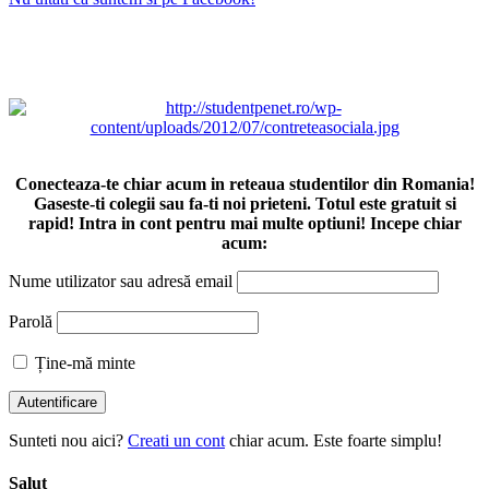
Conecteaza-te chiar acum in reteaua studentilor din Romania!
Gaseste-ti colegii sau fa-ti noi prieteni. Totul este gratuit si
rapid! Intra in cont pentru mai multe optiuni! Incepe chiar
acum:
Nume utilizator sau adresă email
Parolă
Ține-mă minte
Sunteti nou aici?
Creati un cont
chiar acum. Este foarte simplu!
Salut