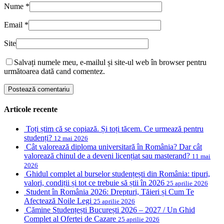
Nume
*
Email
*
Site
Salvați numele meu, e-mailul și site-ul web în browser pentru
următoarea dată cand comentez.
Articole recente
Toți știm că se copiază. Și toți tăcem. Ce urmează pentru
studenți?
12 mai 2026
Cât valorează diploma universitară în România? Dar cât
valorează chinul de a deveni licențiat sau masterand?
11 mai
2026
Ghidul complet al burselor studențești din România: tipuri,
valori, condiții și tot ce trebuie să știi în 2026
25 aprilie 2026
Student în România 2026: Drepturi, Tăieri și Cum Te
Afectează Noile Legi
25 aprilie 2026
Cămine Studențești București 2026 – 2027 / Un Ghid
Complet al Ofertei de Cazare
25 aprilie 2026