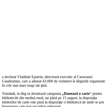
a declarat Vladimir Epstein, directorul executiv al Caravanei
Gaudeamus, care a adunat 43.000 de vizitatori la târgurile organizate
în cele mai mari oraşe ale ţării.
Totodată, la târg se derulează campania
„Donează o carte
“ pentru
bibliotecile din mediul rural, iar până pe 15 august, la dispoziţia
iubitorilor de carte este pusă la dispoziţie o bibliotecă de unde se pot
împrumuta cele mai noi titluri editoriale.