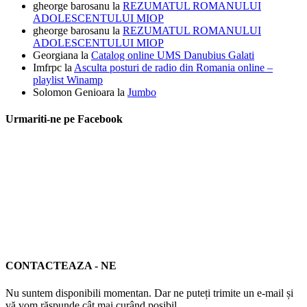
gheorge barosanu
la
REZUMATUL ROMANULUI
ADOLESCENTULUI MIOP
gheorge barosanu
la
REZUMATUL ROMANULUI
ADOLESCENTULUI MIOP
Georgiana
la
Catalog online UMS Danubius Galati
Imfrpc
la
Asculta posturi de radio din Romania online –
playlist Winamp
Solomon Genioara
la
Jumbo
Urmariti-ne pe Facebook
CONTACTEAZA - NE
Nu suntem disponibili momentan. Dar ne puteți trimite un e-mail și
vă vom răspunde cât mai curând posibil.