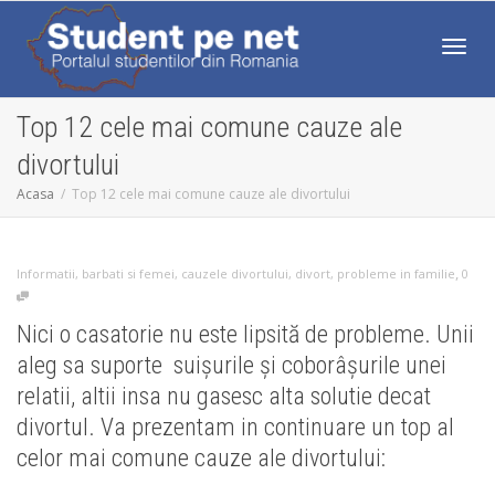
Comut
Top 12 cele mai comune cauze ale
divortului
Acasa
Top 12 cele mai comune cauze ale divortului
,
Informatii
,
barbati si femei
,
cauzele divortului
,
divort
,
probleme in familie
0
Nici o casatorie nu este lipsită de probleme. Unii
aleg sa suporte suişurile şi coborâşurile unei
relatii, altii insa nu gasesc alta solutie decat
divortul. Va prezentam in continuare un top al
celor mai comune cauze ale divortului: