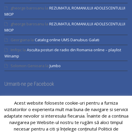
gheorge barosanu
la
REZUMATUL ROMANULUI ADOLESCENTULUI
MIOP
gheorge barosanu
la
REZUMATUL ROMANULUI ADOLESCENTULUI
MIOP
Georgiana
la
Catalog online UMS Danubius Galati
Imfrpc
la
Asculta posturi de radio din Romania online – playlist
Winamp
Solomon Genioara
la
Jumbo
Urmariti-ne pe Facebook
Acest website foloseste cookie-uri pentru a furniza
vizitatorilor o experienta mult mai buna de navigare si servicii
adaptate nevoilor si interesului fiecaruia. Înainte de a continua
navigarea pe Website-ul nostru te rugăm să aloci timpul
necesar pentru a citi și înțelege conținutul Politicii de