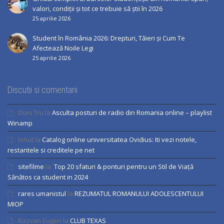
valori, condiții și tot ce trebuie să știi în 2026
25 aprilie 2026
Student în România 2026: Drepturi, Tăieri și Cum Te
Afectează Noile Legi
25 aprilie 2026
Discutii si comentarii
Dum Tru
la
Asculta posturi de radio din Romania online – playlist
Winamp
Ionut
la
Catalog online universitatea Ovidius: Iti vezi notele,
restantele si creditele pe net
sitefilme
la
Top 20 sfaturi & ponturi pentru un Stil de Viață
Sănătos ca student in 2024
rares umanistul
la
REZUMATUL ROMANULUI ADOLESCENTULUI
MIOP
Razvan Eugen
la
CLUB TEXAS