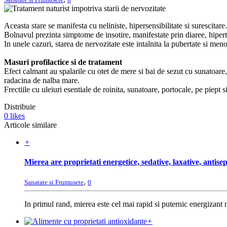
Aceasta stare se manifesta cu neliniste, hipersensibilitate si surescita
Bolnavul prezinta simptome de insotire, manifestate prin diaree, hiperte
In unele cazuri, starea de nervozitate este intalnita la pubertate si m
Masuri profilactice si de tratament
Efect calmant au spalarile cu otet de mere si bai de sezut cu sunatoare,
radacina de nalba mare.
Frectiile cu uleiuri esentiale de roinita, sunatoare, portocale, pe piept
Distribuie
0
likes
Articole similare
+
Mierea are proprietati energetice, sedative, laxative, antisep
,
Sanatate si Frumusete
0
In primul rand, mierea este cel mai rapid si puternic energizant 
+