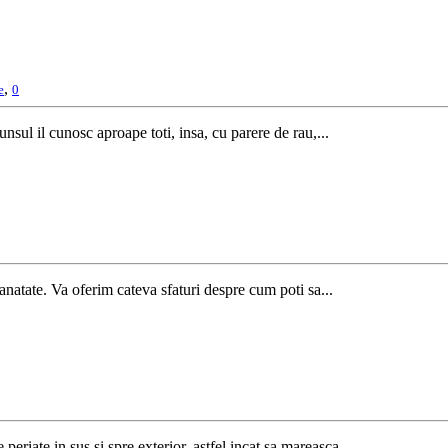
,
e
0
nsul il cunosc aproape toti, insa, cu parere de rau,...
anatate. Va oferim cateva sfaturi despre cum poti sa...
periate in sus si spre exterior, astfel incat sa mareasca...