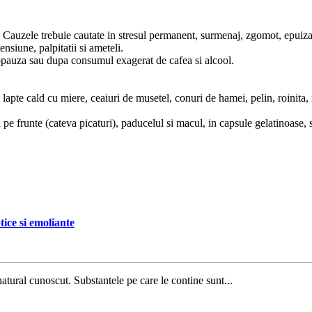
re. Cauzele trebuie cautate in stresul permanent, surmenaj, zgomot, epuiza
nsiune, palpitatii si ameteli.
enopauza sau dupa consumul exagerat de cafea si alcool.
 lapte cald cu miere, ceaiuri de musetel, conuri de hamei, pelin, roinita,
 si pe frunte (cateva picaturi), paducelul si macul, in capsule gelatinoas
tice si emoliante
natural cunoscut. Substantele pe care le contine sunt...