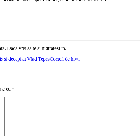
a. Daca vrei sa te si hidtratezi in...
is si decapitat Vlad Tepes
Cocteil de kiwi
ate cu
*