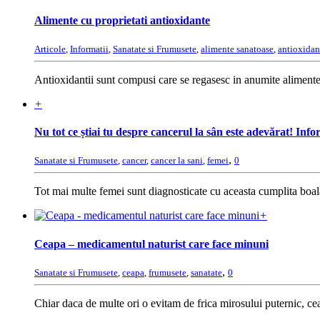
Alimente cu proprietati antioxidante
Articole
,
Informatii
,
Sanatate si Frumusete
,
alimente sanatoase
,
antioxidan
Antioxidantii sunt compusi care se regasesc in anumite alimente s
+
Nu tot ce știai tu despre cancerul la sân este adevărat! Inf
,
Sanatate si Frumusete
,
cancer
,
cancer la sani
,
femei
0
Tot mai multe femei sunt diagnosticate cu aceasta cumplita boala
+
Ceapa – medicamentul naturist care face minuni
,
Sanatate si Frumusete
,
ceapa
,
frumusete
,
sanatate
0
Chiar daca de multe ori o evitam de frica mirosului puternic, cea