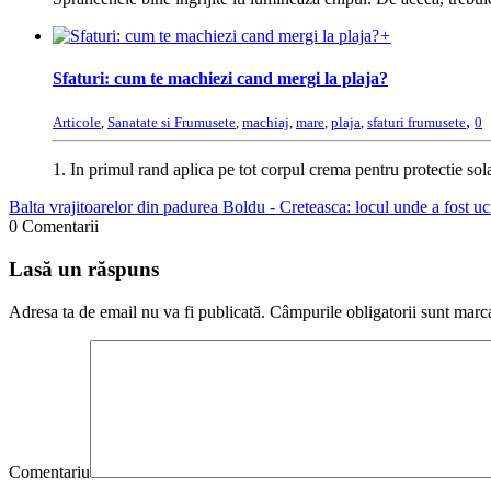
+
Sfaturi: cum te machiezi cand mergi la plaja?
,
Articole
,
Sanatate si Frumusete
,
machiaj
,
mare
,
plaja
,
sfaturi frumusete
0
1. In primul rand aplica pe tot corpul crema pentru protectie solar
Balta vrajitoarelor din padurea Boldu - Creteasca: locul unde a fost uc
0 Comentarii
Lasă un răspuns
Adresa ta de email nu va fi publicată.
Câmpurile obligatorii sunt marc
Comentariu