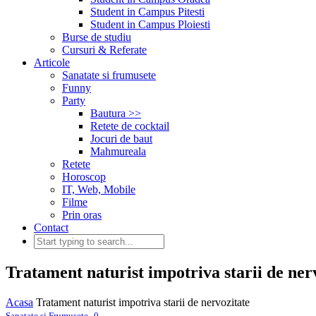
Student in Campus Pitesti
Student in Campus Ploiesti
Burse de studiu
Cursuri & Referate
Articole
Sanatate si frumusete
Funny
Party
Bautura >>
Retete de cocktail
Jocuri de baut
Mahmureala
Retete
Horoscop
IT, Web, Mobile
Filme
Prin oras
Contact
Tratament naturist impotriva starii de ner
Acasa
Tratament naturist impotriva starii de nervozitate
,
Sanatate si Frumusete
0