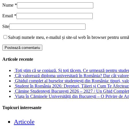
Nume
*
Email
*
Site
Salvați numele meu, e-mailul și site-ul web în browser pentru urm
Articole recente
Toți știm că se copiază. Și toți tăcem. Ce urmează pentru stude
Cât valorează diploma universitară în România? Dar cât valore
Ghidul complet al burselor studențești din România: tipuri, valori
Student în România 2026: Drepturi, Tăieri și Cum Te Afectea
Cămine Studențești București 2026 – 2027 / Un Ghid Complet 
Viața în Căminele Universității din București – O Privire de 
Topicuri interesante
Articole