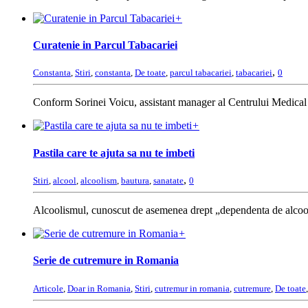
+
Curatenie in Parcul Tabacariei
,
Constanta
,
Stiri
,
constanta
,
De toate
,
parcul tabacariei
,
tabacariei
0
Conform Sorinei Voicu, assistant manager al Centrului Medical Isi
+
Pastila care te ajuta sa nu te imbeti
,
Stiri
,
alcool
,
alcoolism
,
bautura
,
sanatate
0
Alcoolismul, cunoscut de asemenea drept „dependenta de alcool”,
+
Serie de cutremure in Romania
Articole
,
Doar in Romania
,
Stiri
,
cutremur in romania
,
cutremure
,
De toate