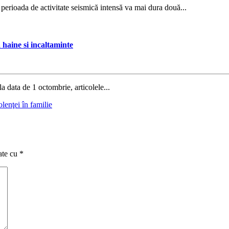
erioada de activitate seismică intensă va mai dura două...
 haine si incaltaminte
la data de 1 octombrie, articolele...
lenţei în familie
ate cu
*