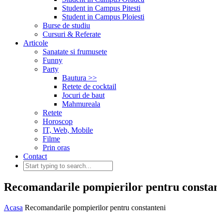
Student in Campus Pitesti
Student in Campus Ploiesti
Burse de studiu
Cursuri & Referate
Articole
Sanatate si frumusete
Funny
Party
Bautura >>
Retete de cocktail
Jocuri de baut
Mahmureala
Retete
Horoscop
IT, Web, Mobile
Filme
Prin oras
Contact
Recomandarile pompierilor pentru consta
Acasa
Recomandarile pompierilor pentru constanteni