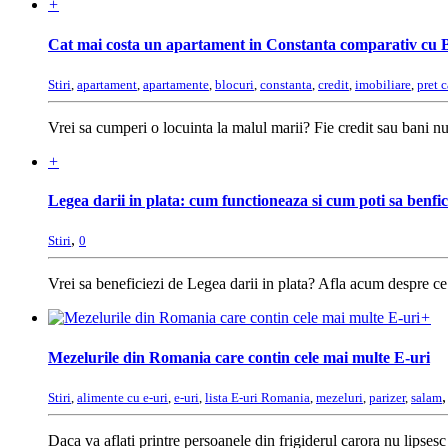
+
Cat mai costa un apartament in Constanta comparativ cu 
Stiri
,
apartament
,
apartamente
,
blocuri
,
constanta
,
credit
,
imobiliare
,
pret 
Vrei sa cumperi o locuinta la malul marii? Fie credit sau bani nu
+
Legea darii in plata: cum functioneaza si cum poti sa benfic
,
Stiri
0
Vrei sa beneficiezi de Legea darii in plata? Afla acum despre ce
+
Mezelurile din Romania care contin cele mai multe E-uri
Stiri
,
alimente cu e-uri
,
e-uri
,
lista E-uri Romania
,
mezeluri
,
parizer
,
salam
Daca va aflati printre persoanele din frigiderul carora nu lipsesc n