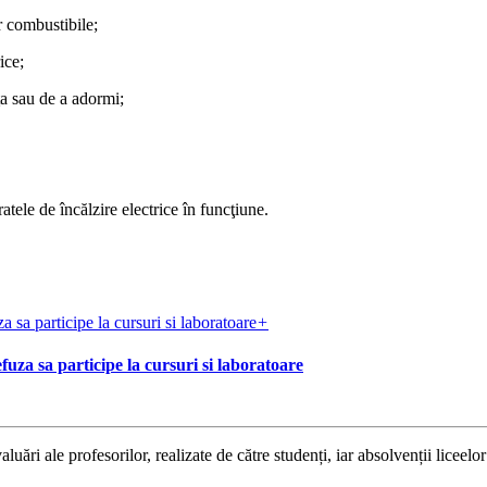
r combustibile;
ice;
ţa sau de a adormi;
tele de încălzire electrice în funcţiune.
+
efuza sa participe la cursuri si laboratoare
luări ale profesorilor, realizate de către studenți, iar absolvenții liceelor