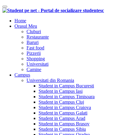
Comutare navigare
Home
Orasul Meu
Cluburi
Restaurante
Baruri
Fast food
Pizzerii
Shopping
Universitati
Camine
Campus
Universitati din Romania
Student in Campus Bucuresti
Student in Campus Iasi
Student in Campus Timisoara
Student in Campus Cluj
Student in Campus Craiova
Student in Campus Galati
Student in Campus Arad
Student in Campus Brasov
Student in Campus Sibiu
Student in Campus Oradea