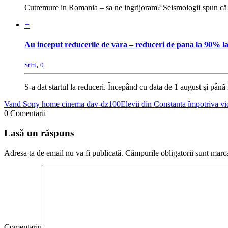
Cutremure in Romania – sa ne ingrijoram? Seismologii spun că p
+
Au inceput reducerile de vara – reduceri de pana la 90% la
,
Stiri
0
S-a dat startul la reduceri. Începând cu data de 1 august şi până 
Vand Sony home cinema dav-dz100
Elevii din Constanta împotriva vio
0 Comentarii
Lasă un răspuns
Adresa ta de email nu va fi publicată.
Câmpurile obligatorii sunt marc
Comentariu