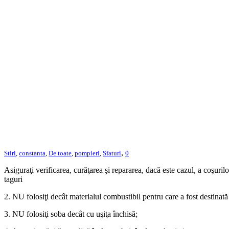
,
Stiri
,
constanta
,
De toate
,
pompieri
,
Sfaturi
0
Asiguraţi verificarea, curăţarea şi repararea, dacă este cazul, a coşuril
taguri
2. NU folosiţi decât materialul combustibil pentru care a fost destinată 
3. NU folosiţi soba decât cu uşiţa închisă;