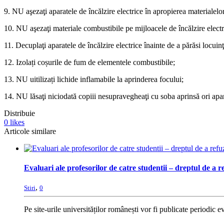
9. NU aşezaţi aparatele de încălzire electrice în apropierea materialelo
10. NU aşezaţi materiale combustibile pe mijloacele de încălzire electr
11. Decuplaţi aparatele de încălzire electrice înainte de a părăsi locuin
12. Izolați coșurile de fum de elementele combustibile;
13. NU uitilizați lichide inflamabile la aprinderea focului;
14. NU lăsaţi niciodată copiii nesupravegheaţi cu soba aprinsă ori apara
Distribuie
0
likes
Articole similare
Evaluari ale profesorilor de catre studentii – dreptul de a r
,
Stiri
0
Pe site-urile universităților românești vor fi publicate periodic eva