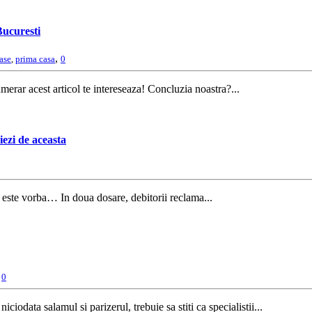
Bucuresti
,
case
,
prima casa
0
merar acest articol te intereseaza! Concluzia noastra?...
iezi de aceasta
 este vorba… In doua dosare, debitorii reclama...
,
0
iciodata salamul si parizerul, trebuie sa stiti ca specialistii...