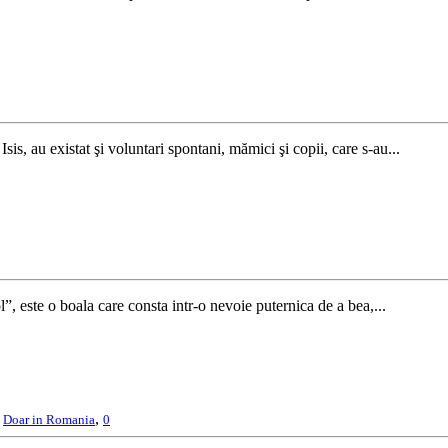
s, au existat şi voluntari spontani, mămici şi copii, care s-au...
 este o boala care consta intr-o nevoie puternica de a bea,...
,
,
Doar in Romania
0