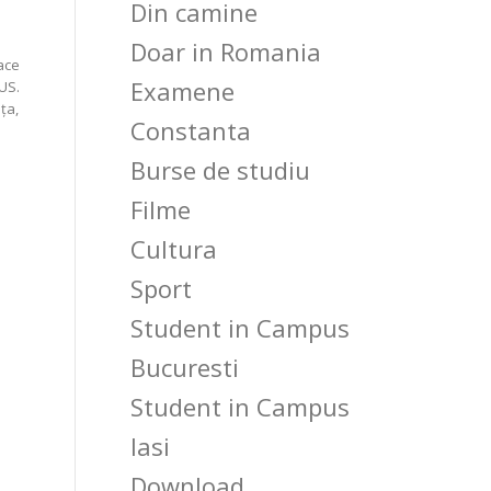
Din camine
Doar in Romania
ace
Examene
US.
ţa,
Constanta
Burse de studiu
Filme
Cultura
Sport
Student in Campus
Bucuresti
Student in Campus
Iasi
Download