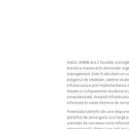
Astăzi, ANMB are 2 facultăţi şi pregă
licenţă şi masterat în domeniile: ingi
management. Este în derulare un vas
poligonul de vitalitate, cămine stude
infrastructura prin implementarea a
dotate cu echipamente moderne şi pe
computerizată. Această infrastructur
informaţii în vaste domenii de cercet
Potenţialul ştiinţific de care dispun
ştiinţifice de anvergură, cu o largă p
activităţii de cercetare sunt reflec
internaţională, dintre care cele ma