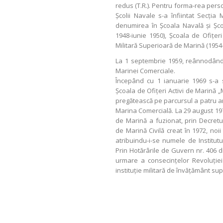
redus (T.R.). Pentru forma-rea perso
Şcolii Navale s-a înfiintat Secţia
denumirea în Şcoala Navală şi Şcoa
1948-iunie 1950), Şcoala de Ofiţer
Militară Superioară de Marină (1954-
La 1 septembrie 1959, reânnodând o
Marinei Comerciale.
Începând cu 1 ianuarie 1969 s-a
Şcoala de Ofiţeri Activi de Marină 
pregătească pe parcursul a patru ani
Marina Comercială. La 29 august 1973
de Marină a fuzionat, prin Decretul 
de Marină Civilă creat în 1972, noii
atribuindu-i-se numele de Institut
Prin Hotărârile de Guvern nr. 406 di
urmare a consecinţelor Revoluţiei
instituţie militară de învăţământ sup