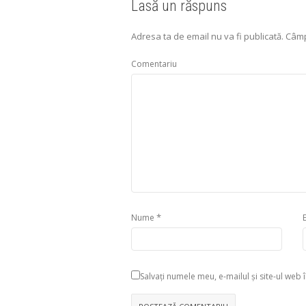
Lasă un răspuns
Adresa ta de email nu va fi publicată.
Câmp
Comentariu
*
Nume
Salvați numele meu, e-mailul și site-ul w