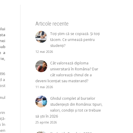
Articole recente
lui
Toți știm că se copiază. Și toți
sta
tăcem. Ce urmează pentru
nei
studenți?
sub
12 mai 2026
e a
ie,
Cât valorează diploma
universitară în România? Dar
1896
cât valorează chinul de a
d a
deveni licențiat sau masterand?
ost
11 mai 2026
mul
Ghidul complet al burselor
studențești din România: tipuri,
valori, condiții și tot ce trebuie
rin
să știi în 2026
ţă-
25 aprilie 2026
 în
men