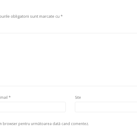
urile obligatorii sunt marcate cu
*
*
Email
Site
eb în browser pentru următoarea dată cand comentez.