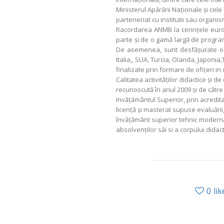
Ministerul Apărării Naţionale şi cel
parteneriat cu institutii sau organis
Racordarea ANMB la cerinţele euro
parte şi de o gamă largă de progr
De asemenea, sunt desfăşurate o s
Italia,, SUA, Turcia, Olanda, Japonia,
finalizate prin formare de ofiţeri in 
Calitatea activităţilor didactice şi 
recunoscută în anul 2009 şi de cătr
Invăţământul Superior, prin acredit
licenţă şi masterat supuse evaluării
învăţământ superior tehnic modernă,
absolvenţilor săi si a corpului didact
0
lik