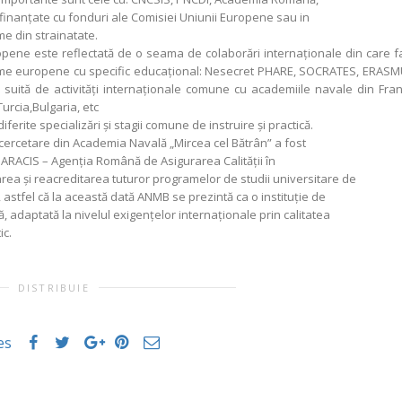
e finanţate cu fonduri ale Comisiei Uniunii Europene sau in
me din strainatate.
pene este reflectată de o seama de colaborări internaţionale din care f
ame europene cu specific educaţional: Nesecret PHARE, SOCRATES, ERASM
uită de activităţi internaţionale comune cu academiile navale din Fran
Turcia,Bulgaria, etc
diferite specializări şi stagii comune de instruire şi practică.
de cercetare din Academia Navală „Mircea cel Bătrân” a fost
e ARACIS – Agenţia Română de Asigurarea Calităţii în
area şi reacreditarea tuturor programelor de studii universitare de
, astfel că la această dată ANMB se prezintă ca o instituţie de
 adaptată la nivelul exigenţelor internaţionale prin calitatea
ic.
DISTRIBUIE
es