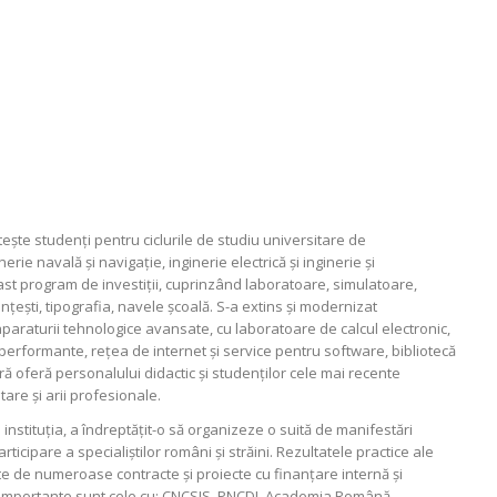
teşte studenţi pentru ciclurile de studiu universitare de
nerie navală şi navigaţie, inginerie electrică şi inginerie şi
t program de investiţii, cuprinzând laboratoare, simulatoare,
nţeşti, tipografia, navele şcoală. S-a extins şi modernizat
paraturii tehnologice avansate, cu laboratoare de calcul electronic,
rformante, reţea de internet şi service pentru software, bibliotecă
ă oferă personalului didactic şi studenţilor cele mai recente
are şi arii profesionale.
e instituţia, a îndreptăţit-o să organizeze o suită de manifestări
articipare a specialiştilor români şi străini. Rezultatele practice ale
tate de numeroase contracte şi proiecte cu finanţare internă şi
i importante sunt cele cu: CNCSIS, PNCDI, Academia Română,