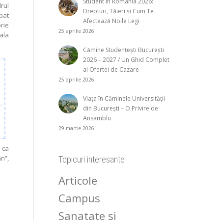
Student în România 2026:
rul
Drepturi, Tăieri și Cum Te
bat
Afectează Noile Legi
rie
25 aprilie 2026
ala
Cămine Studențești București
2026 – 2027 / Un Ghid Complet
al Ofertei de Cazare
25 aprilie 2026
Viața în Căminele Universității
…
din București – O Privire de
Ansamblu
29 martie 2026
 ca
n”,
Topicuri interesante
Articole
Campus
Sanatate si