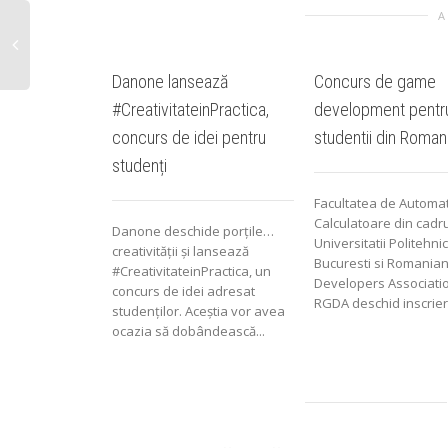
A
Danone lansează
Concurs de game
#CreativitateinPractica,
development pentru
concurs de idei pentru
studentii din Roman
studenți
Facultatea de Automat
Calculatoare din cadru
Danone deschide porțile…
Universitatii Politehni
creativității și lansează
Bucuresti si Romani
#CreativitateinPractica, un
Developers Associati
concurs de idei adresat
RGDA deschid inscrieril
studenților. Aceștia vor avea
ocazia să dobândească...