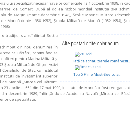
nalului specializat necesar navelor comerciale, la 1 octombrie 1938, în cad
 Marinei de Comerţ. După al doilea război mondial instituţia şi-a schim
la de Maiştri (martie-decembrie 1948), Şcolile Marinei Militare (decemb
i de Marină (iunie 1950-1952), Şcoala Militară de Marină (1952-1954), Şco
1968).
 tradiţie, s-a reînfiinţat Secţia
Alte postari citite chiar acum:
 schimbat din nou denumirea în
„Mircea cel Bătrân”, continuând să
 ofiţeri pentru Marina Militară şi
Iată ce scriau ziarele românești
 Şcoala Militară de Ofiţeri Activi
Consiliului de Stat, cu Institutul
Top 5 Filme Must-See cu si…
 instituţii de învăţământ superior
ul de Marină „Mircea cel Bătrân”.
n 23 aprilie si 551 din 17 mai 1990, Institutul de Marină a fost reorganizat
 din decembrie 1989, înfiinţându-se Academia Navală „Mircea cel Bătrâ
erior de specialitate.