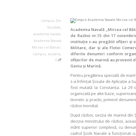
Campus
,
Din
facultati
,
Academia Navală „Mircea cel Bătrân
academia navala
,
de Razboi nr.15 din 17 noiembrie
Academia Navala
instituţie s-au pregătit ofiţeri şi
Mircea cel Batran
,
Militare, dar şi ale Flotei Come
,
diferite denumiri conform organi
Campus
,
student
ofiţerilor de marină au provenit d
0
Geniu şi Marină.
Pentru pregătirea specială de marină a
s-a înfiinţat Şcoala de Aplicaţie a 
fost mutată la Constanţa. La 29 
organizată pe alte baze, superioar
teoretic şi practic, primind denumi
război mondial.
După război, secţia de marină din Şc
decizia ministrului de război, aceas
mânt superior complexă, cu denum
cadrul Şcolii Navale a funcţionat c