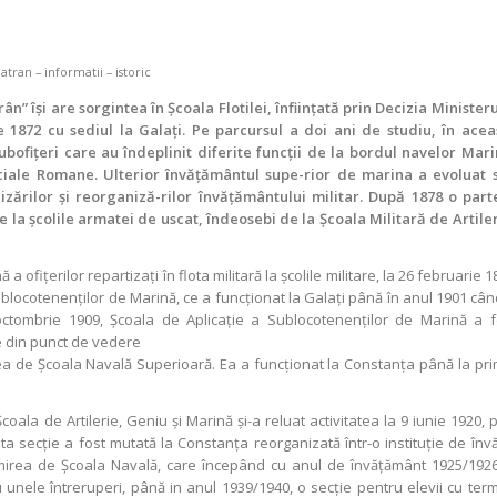
” îşi are sorgintea în Şcoala Flotilei, înfiinţată prin Decizia Ministeru
 1872 cu sediul la Galaţi. Pe parcursul a doi ani de studiu, în acea
 subofiţeri care au îndeplinit diferite funcţii de la bordul navelor Mari
rciale Romane. Ulterior învăţământul supe-rior de marina a evoluat 
zărilor şi reorganiză-rilor învăţământului militar. După 1878 o part
e la şcolile armatei de uscat, îndeosebi
de la Şcoala Militară de Artiler
 ofiţerilor repartizaţi în flota militară la şcolile militare, la 26 februarie 
Sublocotenenţilor de Marină, ce a funcţionat la Galaţi până în anul 1901 cân
octombrie 1909, Şcoala de Aplicaţie a Sublocotenenţilor de Marină a f
e din punct de vedere
rea de Şcoala Navală Superioară. Ea a funcţionat la Constanţa până la pri
oala de Artilerie, Geniu şi Marină şi-a reluat activitatea la 9 iunie 1920, p
ta secţie a fost mutată la Constanţa reorganizată într-o instituţie de învă
irea de Şcoala Navală, care începând cu anul de învăţământ 1925/1926
u unele întreruperi, până in anul 1939/1940, o secţie pentru elevii cu ter