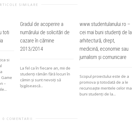
RTICOLE SIMILARE
Gradul de acoperire a
www.studentulanului.ro –
 toti
numărului de solicitări de
cei mai buni studenţi de la
ia
cazare în cămine
arhitectură, drept,
2013/2014
medicină, economie sau
jurnalism şi comunicare
ica si
l
La fel ca în fiecare an, mii de
ca
studenți rămân fără locuri în
Scopul proiectului este de a
an Game
cămin și sunt nevoiți să
promova şi totodată de a le
on –
îșigăsească...
recunoaşte meritele celor ma
e...
buni studenţi de la...
0 COMENTARII